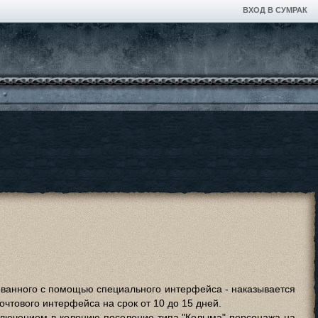
ВХОД В СУМРАК
ованного с помощью специального интерфейса - наказывается
чтового интерфейса на срок от 10 до 15 дней.
лючением в колонию-поселение типа "Колыма" персонажа на