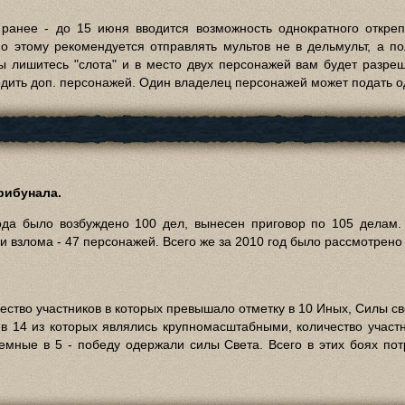
анее - до 15 июня вводится возможность однократного откреп
по этому рекомендуется отправлять мультов не в дельмульт, а по
ы лишитесь "слота" и в место двух персонажей вам будет разреш
одить доп. персонажей. Один владелец персонажей может подать о
рибунала.
ода было возбуждено 100 дел, вынесен приговор по 105 делам.
и взлома - 47 персонажей. Всего же за 2010 год было рассмотрено
ество участников в которых превышало отметку в 10 Иных, Силы св
ев 14 из которых являлись крупномасштабными, количество учас
мные в 5 - победу одержали силы Света. Всего в этих боях пот