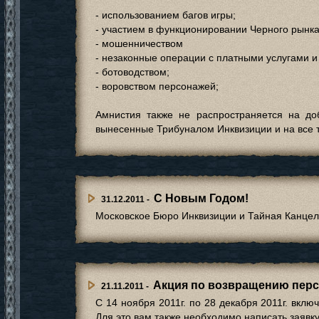
- использованием багов игры;
- участием в функционировании Черного рынка
- мошенничеством
- незаконные операции с платными услугами 
- ботоводством;
- воровством персонажей;
Амнистия также не распространяется на до
вынесенные Трибуналом Инквизиции и на все 
С Новым Годом!
31.12.2011 -
Московское Бюро Инквизиции и Тайная Канцеля
Акция по возвращению перс
21.11.2011 -
С 14 ноября 2011г. по 28 декабря 2011г. вклю
Для это вам также необходимо написать заявк