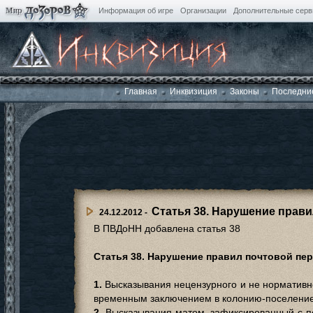
Информация об игре
Организации
Дополнительные сер
Главная
Инквизиция
Законы
Последни
Статья 38. Нарушение прави
24.12.2012 -
В ПВДоНН добавлена статья 38
Статья 38. Нарушение правил почтовой пер
1.
Высказывания нецензурного и не нормативно
временным заключением в колонию-поселение т
2.
Высказывания матом, зафиксированный с п