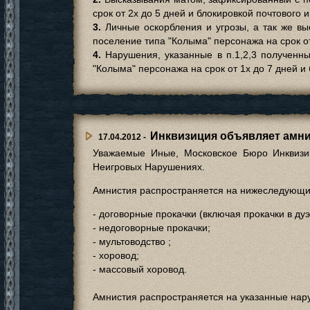
срок от 2х до 5 дней и блокировкой почтового 
3.
Личные оскорбления и угрозы, а так же вы
поселение типа "Колыма" персонажа на срок от
4.
Нарушения, указанные в п.1,2,3 полученн
"Колыма" персонажа на срок от 1х до 7 дней и
Инквизиция объявляет амн
17.04.2012 -
Уважаемые Иные, Московское Бюро Инквизи
Неигровых Нарушениях.
Амнистия распространяется на нижеследующие
- договорные прокачки (включая прокачки в дуэ
- недоговорные прокачки;
- мультоводство ;
- хоровод;
- массовый хоровод.
Амнистия распространяется на указанные на