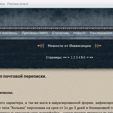
висы
Платные услуги
е приговоры
Приговоры ОМИЧ
Статистика
Новости
Расследования
Новости от Инквизиции
Страницы:
<<
<
1
2
3
4
5
6
>
>>
л почтовой переписки.
еписки.
го характера, а так же мата в завуалированной форме, зафиксир
ипа "Колыма" персонажа на срок от 1х до 3 дней и блокировкой по
омощью специального интерфейса - наказывается временным зак