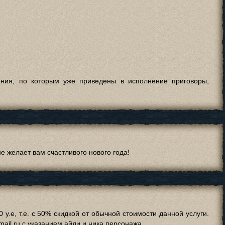
ения, по которым уже приведены в исполнение приговоры,
 желает вам счастливого нового года!
 у.е, т.е. с 50% скидкой от обычной стоимости данной услуги.
ail.ru с указанием айди и ника персонажа.