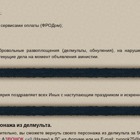
;
и сервисами оплаты (ФРОДом);
бровольные развоплощения (делмульты, обнуления), на наруш
текущие дела на момент объявления амнистии.
рия поздравляет всех Иных с наступающим праздником и искренне
онажа из делмульта.
чительно, вы сможете вернуть своего персонажа из делмульта за 50
у
ЗВОНОК
,ск0
(Надин) в ЛС на форуме или на E-mail: zvonok75@m