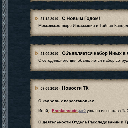
C Новым Годом!
31.12.2010 -
Московское Бюро Инквизиции и Тайная Канцеля
Объявляется набор Иных в 
21.09.2010 -
C сегодняшнего дня объявляется набор сотру
Новости ТК
07.09.2010 -
О кадровых перестановках
Иной
Frankenstein
,мг0
уволен из состава Та
О деятельности Отдела Расследований и Т