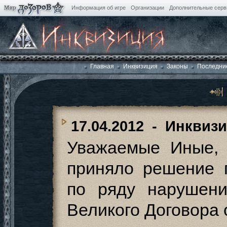
Информация об игре
Организации
Дополнительные сер
Главная
Инквизиция
Законы
Последни
17.04.2012
- Инквизи
Уважаемые Иные, 
приняло решение 
по ряду нарушен
Великого Договора