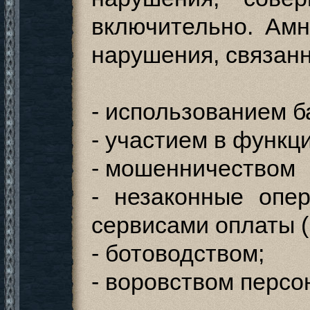
включительно. Амн
нарушения, связанн
- использованием б
- участием в функц
- мошенничеством
- незаконные опе
сервисами оплаты 
- ботоводством;
- воровством персо