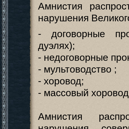
Амнистия распрос
нарушения Великого
- договорные пр
дуэлях);
- недоговорные про
- мультоводство ;
- хоровод;
- массовый хоровод
Амнистия распр
нарушения, сов